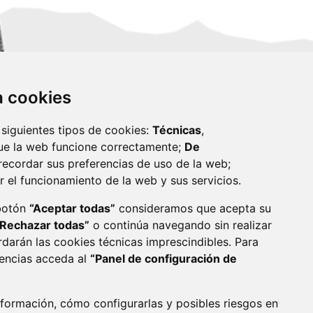
za cookies
 siguientes tipos de cookies:
Técnicas
,
ue la web funcione correctamente;
De
recordar sus preferencias de uso de la web;
r el funcionamiento de la web y sus servicios.
monzon.es
 botón
“Aceptar todas”
consideramos que acepta su
“Rechazar todas”
o continúa navegando sin realizar
CA DE COOKIES
ACCESIBILIDAD
rdarán las cookies técnicas imprescindibles. Para
rencias acceda al
“Panel de configuración de
ENLACE 
formación, cómo configurarlas y posibles riesgos en