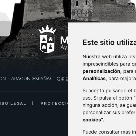
Este sitio utili
Nuestra web utiliza los
imprescindibles para q
personalización,
para 
Analíticas
, para mejora
ÓN
- ARAGÓN
(ESPAÑA)
· (34) 974 400 700 ·
sac@monzon.es
Si acepta pulsando el
uso. Si pulsa el botón
ISO LEGAL
PROTECCIÓN DE DATOS
POLÍTI
ninguna acción, se gua
personalizar sus prefe
cookies”.
Puede consultar más in