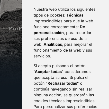
Nuestra web utiliza los siguientes
tipos de cookies:
Técnicas
,
imprescindibles para que la web
funcione correctamente;
De
Plaza Mayor 4
22400
MONZÓN
- ARAGÓN
(ESPAÑA)
personalización,
para recordar
· (34) 974 400 700 ·
sus preferencias de uso de la
sac@monzon.es
web;
Analíticas
, para mejorar el
monzon.es
funcionamiento de la web y sus
servicios.
Si acepta pulsando el botón
CONTACTO
MAPA WEB
“Aceptar todas”
consideramos
AVISO LEGAL
que acepta su uso. Si pulsa el
PROTECCIÓN DE DATOS
botón
“Rechazar todas”
o
POLÍTICA DE COOKIES
ACCESIBILIDAD
continúa navegando sin realizar
ninguna acción, se guardarán las
ENLACE EXTERNO AL C
cookies técnicas imprescindibles.
Para personalizar sus preferencias