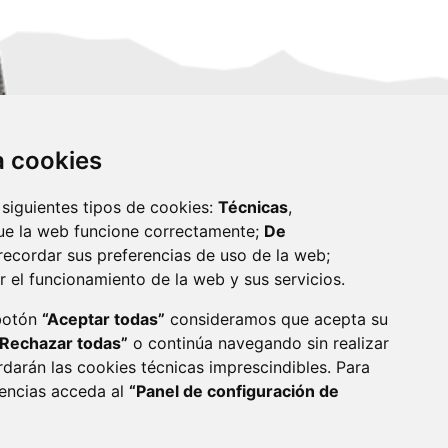
za cookies
 siguientes tipos de cookies:
Técnicas
,
ue la web funcione correctamente;
De
recordar sus preferencias de uso de la web;
r el funcionamiento de la web y sus servicios.
monzon.es
 botón
“Aceptar todas”
consideramos que acepta su
“Rechazar todas”
o continúa navegando sin realizar
CA DE COOKIES
ACCESIBILIDAD
rdarán las cookies técnicas imprescindibles. Para
rencias acceda al
“Panel de configuración de
ENLACE 