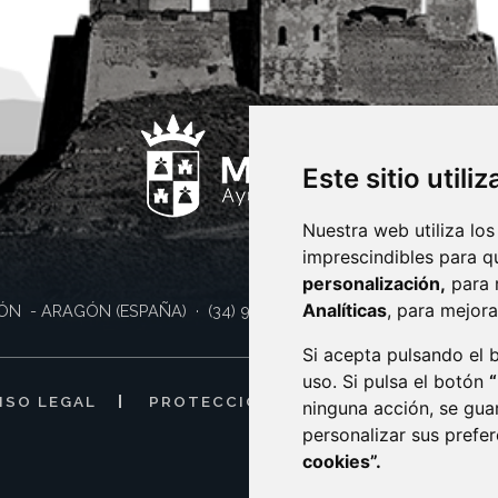
Este sitio utili
Nuestra web utiliza los
imprescindibles para q
personalización,
para 
Analíticas
, para mejora
ÓN
- ARAGÓN
(ESPAÑA)
· (34) 974 400 700 ·
sac@monzon.es
Si acepta pulsando el
uso. Si pulsa el botón
ISO LEGAL
PROTECCIÓN DE DATOS
POLÍTI
ninguna acción, se gua
personalizar sus prefe
cookies”.