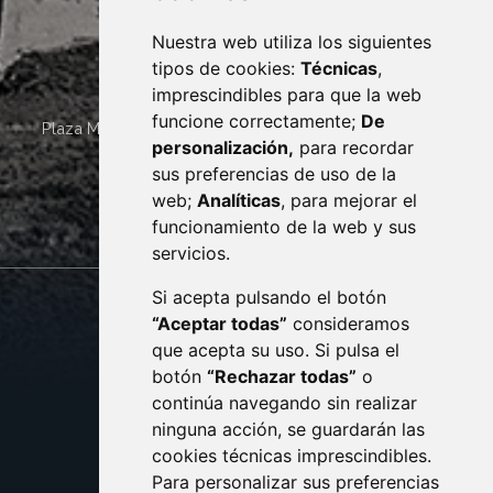
Nuestra web utiliza los siguientes
tipos de cookies:
Técnicas
,
imprescindibles para que la web
funcione correctamente;
De
Plaza Mayor 4
22400
MONZÓN
- ARAGÓN
(ESPAÑA)
personalización,
para recordar
· (34) 974 400 700 ·
sus preferencias de uso de la
sac@monzon.es
web;
Analíticas
, para mejorar el
monzon.es
funcionamiento de la web y sus
servicios.
Si acepta pulsando el botón
CONTACTO
MAPA WEB
“Aceptar todas”
consideramos
AVISO LEGAL
que acepta su uso. Si pulsa el
PROTECCIÓN DE DATOS
botón
“Rechazar todas”
o
POLÍTICA DE COOKIES
ACCESIBILIDAD
continúa navegando sin realizar
ninguna acción, se guardarán las
ENLACE EXTERNO AL C
cookies técnicas imprescindibles.
Para personalizar sus preferencias