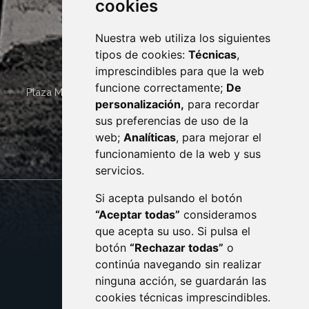
cookies
Nuestra web utiliza los siguientes
tipos de cookies:
Técnicas
,
imprescindibles para que la web
funcione correctamente;
De
Plaza Mayor 4
22400
MONZÓN
- ARAGÓN
(ESPAÑA)
personalización,
para recordar
· (34) 974 400 700 ·
sus preferencias de uso de la
sac@monzon.es
web;
Analíticas
, para mejorar el
monzon.es
funcionamiento de la web y sus
servicios.
Si acepta pulsando el botón
CONTACTO
MAPA WEB
“Aceptar todas”
consideramos
AVISO LEGAL
que acepta su uso. Si pulsa el
PROTECCIÓN DE DATOS
botón
“Rechazar todas”
o
POLÍTICA DE COOKIES
ACCESIBILIDAD
continúa navegando sin realizar
ninguna acción, se guardarán las
ENLACE EXTERNO AL C
cookies técnicas imprescindibles.