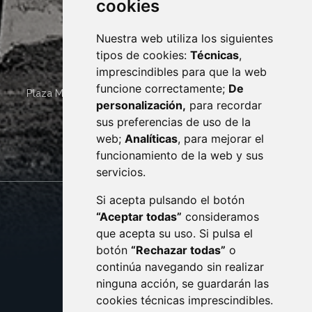
cookies
Nuestra web utiliza los siguientes
tipos de cookies:
Técnicas
,
imprescindibles para que la web
funcione correctamente;
De
Plaza Mayor 4
22400
MONZÓN
- ARAGÓN
(ESPAÑA)
personalización,
para recordar
· (34) 974 400 700 ·
sus preferencias de uso de la
sac@monzon.es
web;
Analíticas
, para mejorar el
monzon.es
funcionamiento de la web y sus
servicios.
Si acepta pulsando el botón
CONTACTO
MAPA WEB
“Aceptar todas”
consideramos
AVISO LEGAL
que acepta su uso. Si pulsa el
PROTECCIÓN DE DATOS
botón
“Rechazar todas”
o
POLÍTICA DE COOKIES
ACCESIBILIDAD
continúa navegando sin realizar
ninguna acción, se guardarán las
ENLACE EXTERNO AL C
cookies técnicas imprescindibles.