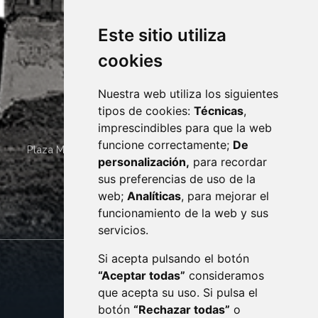
Este sitio utiliza
cookies
Nuestra web utiliza los siguientes
tipos de cookies:
Técnicas
,
imprescindibles para que la web
funcione correctamente;
De
Plaza Mayor 4
22400
MONZÓN
- ARAGÓN
(ESPAÑA)
personalización,
para recordar
· (34) 974 400 700 ·
sus preferencias de uso de la
sac@monzon.es
web;
Analíticas
, para mejorar el
monzon.es
funcionamiento de la web y sus
servicios.
Si acepta pulsando el botón
CONTACTO
MAPA WEB
“Aceptar todas”
consideramos
AVISO LEGAL
que acepta su uso. Si pulsa el
PROTECCIÓN DE DATOS
botón
“Rechazar todas”
o
POLÍTICA DE COOKIES