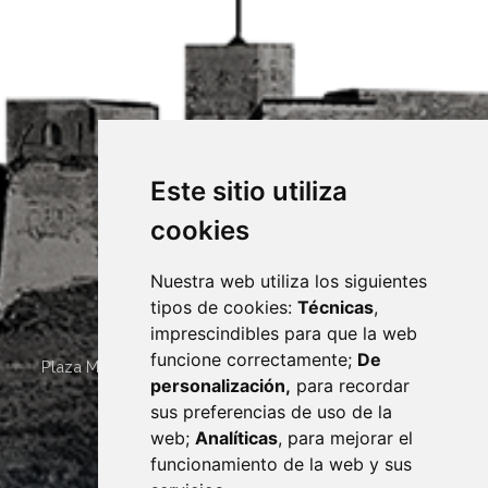
Este sitio utiliza
cookies
Nuestra web utiliza los siguientes
tipos de cookies:
Técnicas
,
imprescindibles para que la web
funcione correctamente;
De
Plaza Mayor 4
22400
MONZÓN
- ARAGÓN
(ESPAÑA)
personalización,
para recordar
· (34) 974 400 700 ·
sus preferencias de uso de la
sac@monzon.es
web;
Analíticas
, para mejorar el
monzon.es
funcionamiento de la web y sus