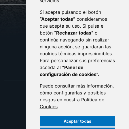
servicios.
Si acepta pulsando el botón
CONTACTO
MAPA WEB
“Aceptar todas”
consideramos
AVISO LEGAL
que acepta su uso. Si pulsa el
PROTECCIÓN DE DATOS
botón
“Rechazar todas”
o
POLÍTICA DE COOKIES
ACCESIBILIDAD
continúa navegando sin realizar
ninguna acción, se guardarán las
ENLACE EXTERNO AL C
cookies técnicas imprescindibles.
Para personalizar sus preferencias
acceda al
“Panel de
configuración de cookies”.
Puede consultar más información,
cómo configurarlas y posibles
riesgos en nuestra
Política de
Cookies
.
Aceptar todas