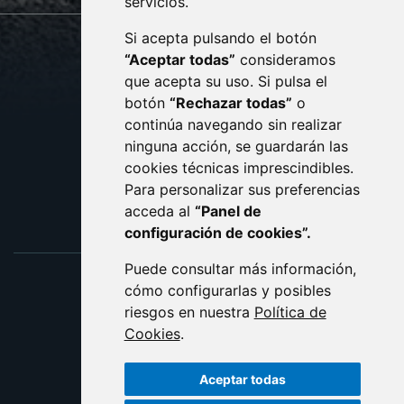
servicios.
Si acepta pulsando el botón
CONTACTO
MAPA WEB
“Aceptar todas”
consideramos
AVISO LEGAL
que acepta su uso. Si pulsa el
PROTECCIÓN DE DATOS
botón
“Rechazar todas”
o
POLÍTICA DE COOKIES
ACCESIBILIDAD
continúa navegando sin realizar
ninguna acción, se guardarán las
ENLACE EXTERNO AL C
cookies técnicas imprescindibles.
Para personalizar sus preferencias
acceda al
“Panel de
configuración de cookies”.
Puede consultar más información,
cómo configurarlas y posibles
riesgos en nuestra
Política de
Cookies
.
Aceptar todas