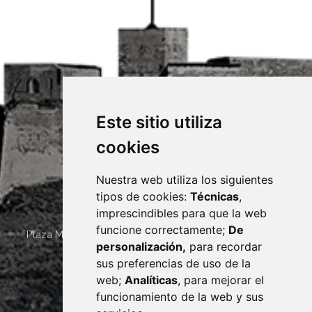
Este sitio utiliza
cookies
Nuestra web utiliza los siguientes
tipos de cookies:
Técnicas
,
imprescindibles para que la web
funcione correctamente;
De
Plaza Mayor 4
22400
MONZÓN
- ARAGÓN
(ESPAÑA)
personalización,
para recordar
· (34) 974 400 700 ·
sus preferencias de uso de la
sac@monzon.es
web;
Analíticas
, para mejorar el
monzon.es
funcionamiento de la web y sus