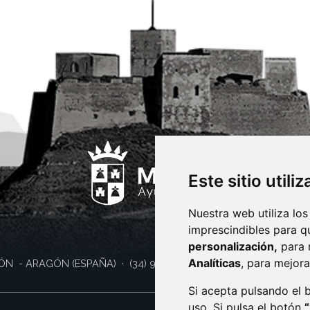
Este sitio utili
Nuestra web utiliza los
imprescindibles para q
personalización,
para 
Analíticas
, para mejora
ÓN
- ARAGÓN
(ESPAÑA)
· (34) 974 400 700 ·
sac@monzon.es
Si acepta pulsando el
uso. Si pulsa el botón