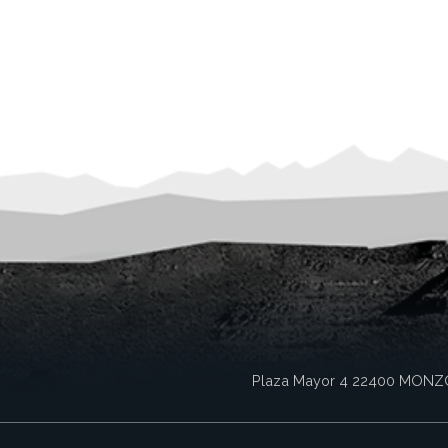
Plaza Mayor 4
22400
MONZ