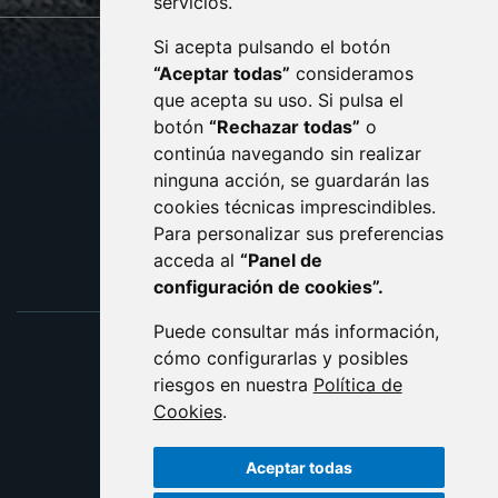
servicios.
Si acepta pulsando el botón
CONTACTO
MAPA WEB
“Aceptar todas”
consideramos
AVISO LEGAL
que acepta su uso. Si pulsa el
PROTECCIÓN DE DATOS
botón
“Rechazar todas”
o
POLÍTICA DE COOKIES
ACCESIBILIDAD
continúa navegando sin realizar
ninguna acción, se guardarán las
ENLACE EXTERNO AL C
cookies técnicas imprescindibles.
Para personalizar sus preferencias
acceda al
“Panel de
configuración de cookies”.
Puede consultar más información,
cómo configurarlas y posibles
riesgos en nuestra
Política de
Cookies
.
Aceptar todas