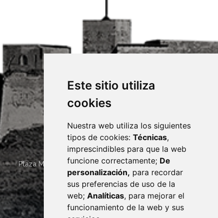
Este sitio utiliza
cookies
Nuestra web utiliza los siguientes
tipos de cookies:
Técnicas
,
imprescindibles para que la web
funcione correctamente;
De
Plaza Mayor 4
22400
MONZÓN
- ARAGÓN
(ESPAÑA)
personalización,
para recordar
· (34) 974 400 700 ·
sus preferencias de uso de la
sac@monzon.es
web;
Analíticas
, para mejorar el
monzon.es
funcionamiento de la web y sus