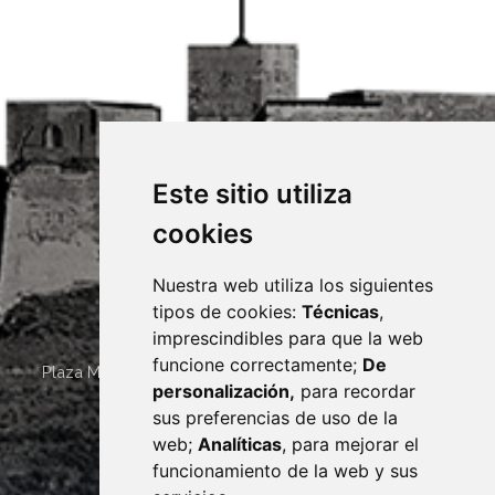
Este sitio utiliza
cookies
Nuestra web utiliza los siguientes
tipos de cookies:
Técnicas
,
imprescindibles para que la web
funcione correctamente;
De
Plaza Mayor 4
22400
MONZÓN
- ARAGÓN
(ESPAÑA)
personalización,
para recordar
· (34) 974 400 700 ·
sus preferencias de uso de la
sac@monzon.es
web;
Analíticas
, para mejorar el
monzon.es
funcionamiento de la web y sus