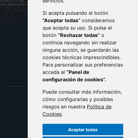
servicios.
Si acepta pulsando el botón
CONTACTO
MAPA WEB
“Aceptar todas”
consideramos
AVISO LEGAL
que acepta su uso. Si pulsa el
PROTECCIÓN DE DATOS
botón
“Rechazar todas”
o
POLÍTICA DE COOKIES
ACCESIBILIDAD
continúa navegando sin realizar
ninguna acción, se guardarán las
ENLACE EXTERNO AL C
cookies técnicas imprescindibles.
Para personalizar sus preferencias
acceda al
“Panel de
configuración de cookies”.
Puede consultar más información,
cómo configurarlas y posibles
riesgos en nuestra
Política de
Cookies
.
Aceptar todas