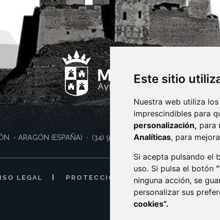
Este sitio utili
Nuestra web utiliza los
imprescindibles para q
personalización,
para 
Analíticas
, para mejora
ÓN
- ARAGÓN
(ESPAÑA)
· (34) 974 400 700 ·
sac@monzon.es
Si acepta pulsando el
uso. Si pulsa el botón
ISO LEGAL
PROTECCIÓN DE DATOS
POLÍTI
ninguna acción, se gua
personalizar sus prefe
cookies”.