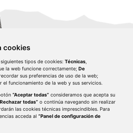
za cookies
 siguientes tipos de cookies:
Técnicas
,
ue la web funcione correctamente;
De
recordar sus preferencias de uso de la web;
r el funcionamiento de la web y sus servicios.
monzon.es
 botón
“Aceptar todas”
consideramos que acepta su
“Rechazar todas”
o continúa navegando sin realizar
CA DE COOKIES
ACCESIBILIDAD
rdarán las cookies técnicas imprescindibles. Para
rencias acceda al
“Panel de configuración de
ENLACE 