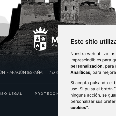
Este sitio utili
Nuestra web utiliza los
imprescindibles para q
personalización,
para 
Analíticas
, para mejora
ÓN
- ARAGÓN
(ESPAÑA)
· (34) 974 400 700 ·
sac@monzon.es
Si acepta pulsando el
uso. Si pulsa el botón
ISO LEGAL
PROTECCIÓN DE DATOS
POLÍTI
ninguna acción, se gua
personalizar sus prefe
cookies”.