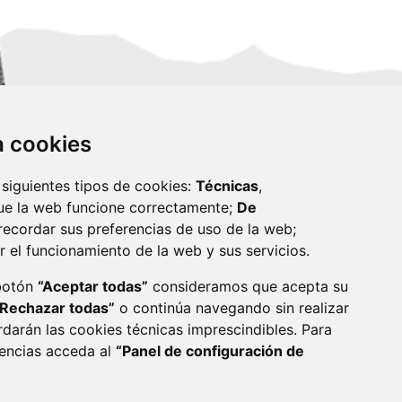
za cookies
 siguientes tipos de cookies:
Técnicas
,
ue la web funcione correctamente;
De
recordar sus preferencias de uso de la web;
r el funcionamiento de la web y sus servicios.
monzon.es
 botón
“Aceptar todas”
consideramos que acepta su
“Rechazar todas”
o continúa navegando sin realizar
CA DE COOKIES
ACCESIBILIDAD
rdarán las cookies técnicas imprescindibles. Para
rencias acceda al
“Panel de configuración de
ENLACE 