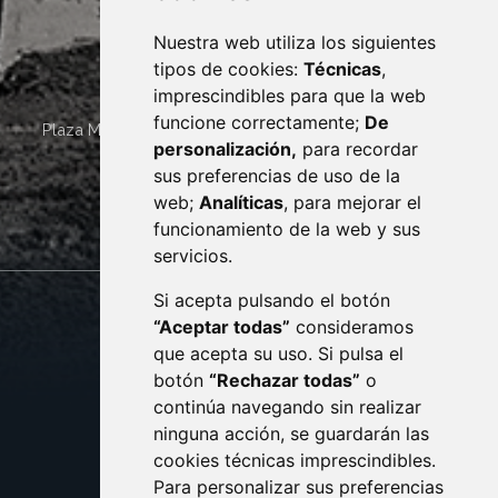
Nuestra web utiliza los siguientes
tipos de cookies:
Técnicas
,
imprescindibles para que la web
funcione correctamente;
De
Plaza Mayor 4
22400
MONZÓN
- ARAGÓN
(ESPAÑA)
personalización,
para recordar
· (34) 974 400 700 ·
sus preferencias de uso de la
sac@monzon.es
web;
Analíticas
, para mejorar el
monzon.es
funcionamiento de la web y sus
servicios.
Si acepta pulsando el botón
CONTACTO
MAPA WEB
“Aceptar todas”
consideramos
AVISO LEGAL
que acepta su uso. Si pulsa el
PROTECCIÓN DE DATOS
botón
“Rechazar todas”
o
POLÍTICA DE COOKIES
ACCESIBILIDAD
continúa navegando sin realizar
ninguna acción, se guardarán las
ENLACE EXTERNO AL C
cookies técnicas imprescindibles.
Para personalizar sus preferencias