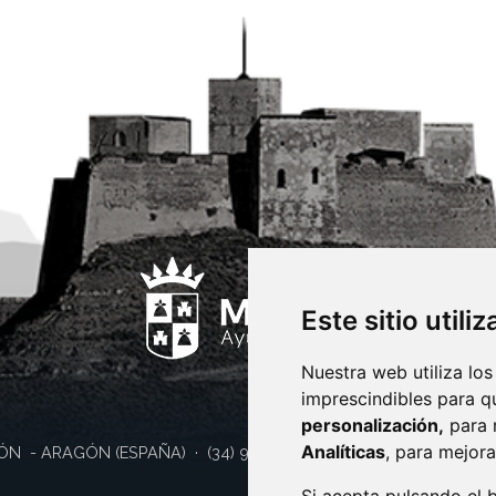
Este sitio utili
Nuestra web utiliza los
imprescindibles para q
personalización,
para 
Analíticas
, para mejora
ÓN
- ARAGÓN
(ESPAÑA)
· (34) 974 400 700 ·
sac@monzon.es