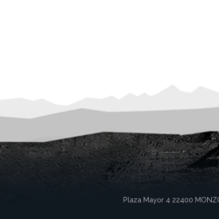
Plaza Mayor 4
22400
MONZ