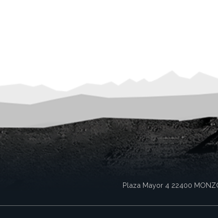
Plaza Mayor 4
22400
MONZ