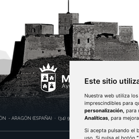
Este sitio utili
Nuestra web utiliza los
imprescindibles para q
personalización,
para 
Analíticas
, para mejora
ÓN
- ARAGÓN
(ESPAÑA)
· (34) 974 400 700 ·
sac@monzon.es
Si acepta pulsando el
uso. Si pulsa el botón