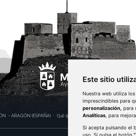
Este sitio utili
Nuestra web utiliza los
imprescindibles para q
personalización,
para 
Analíticas
, para mejora
ÓN
- ARAGÓN
(ESPAÑA)
· (34) 974 400 700 ·
sac@monzon.es
Si acepta pulsando el
uso. Si pulsa el botón