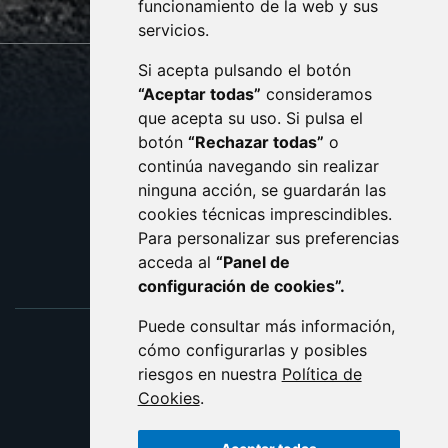
monzon.es
funcionamiento de la web y sus
servicios.
Si acepta pulsando el botón
CONTACTO
MAPA WEB
“Aceptar todas”
consideramos
AVISO LEGAL
que acepta su uso. Si pulsa el
PROTECCIÓN DE DATOS
botón
“Rechazar todas”
o
POLÍTICA DE COOKIES
ACCESIBILIDAD
continúa navegando sin realizar
ninguna acción, se guardarán las
ENLACE EXTERNO AL C
cookies técnicas imprescindibles.
Para personalizar sus preferencias
acceda al
“Panel de
configuración de cookies”.
Puede consultar más información,
cómo configurarlas y posibles
riesgos en nuestra
Política de
Cookies
.