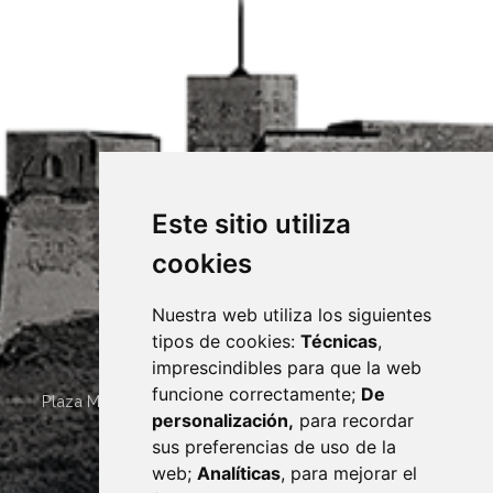
Este sitio utiliza
cookies
Nuestra web utiliza los siguientes
tipos de cookies:
Técnicas
,
imprescindibles para que la web
funcione correctamente;
De
Plaza Mayor 4
22400
MONZÓN
- ARAGÓN
(ESPAÑA)
personalización,
para recordar
· (34) 974 400 700 ·
sus preferencias de uso de la
sac@monzon.es
web;
Analíticas
, para mejorar el