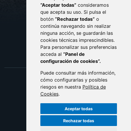
CONTACTO
MAPA WEB
“Aceptar todas”
consideramos
AVISO LEGAL
que acepta su uso. Si pulsa el
PROTECCIÓN DE DATOS
botón
“Rechazar todas”
o
POLÍTICA DE COOKIES
ACCESIBILIDAD
continúa navegando sin realizar
ninguna acción, se guardarán las
ENLACE EXTERNO AL C
cookies técnicas imprescindibles.
Para personalizar sus preferencias
acceda al
“Panel de
configuración de cookies”.
Puede consultar más información,
cómo configurarlas y posibles
riesgos en nuestra
Política de
Cookies
.
Aceptar todas
Rechazar todas