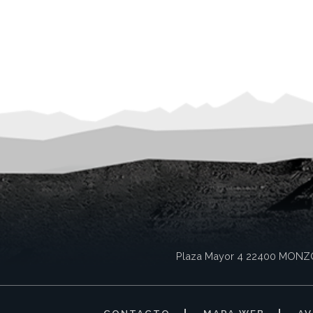
Plaza Mayor 4
22400
MONZ