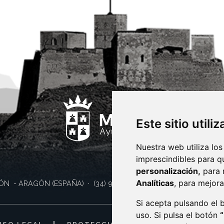
Este sitio utili
Nuestra web utiliza los
imprescindibles para q
personalización,
para 
Analíticas
, para mejora
ÓN
- ARAGÓN
(ESPAÑA)
· (34) 974 400 700 ·
sac@monzon.es
Si acepta pulsando el
uso. Si pulsa el botón