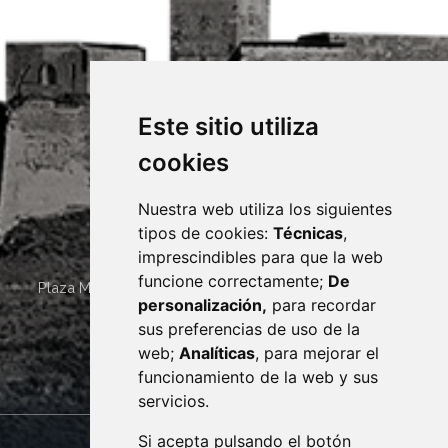
Este sitio utiliza
cookies
Nuestra web utiliza los siguientes
tipos de cookies:
Técnicas
,
imprescindibles para que la web
funcione correctamente;
De
Plaza Mayor 4
22400
MONZÓN
- ARAGÓN
(ESPAÑA)
personalización,
para recordar
· (34) 974 400 700 ·
sus preferencias de uso de la
sac@monzon.es
web;
Analíticas
, para mejorar el
monzon.es
funcionamiento de la web y sus
servicios.
Si acepta pulsando el botón