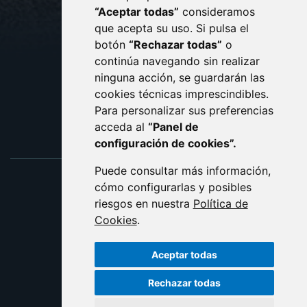
CONTACTO
MAPA WEB
“Aceptar todas”
consideramos
AVISO LEGAL
que acepta su uso. Si pulsa el
PROTECCIÓN DE DATOS
botón
“Rechazar todas”
o
POLÍTICA DE COOKIES
ACCESIBILIDAD
continúa navegando sin realizar
ninguna acción, se guardarán las
ENLACE EXTERNO AL C
cookies técnicas imprescindibles.
Para personalizar sus preferencias
acceda al
“Panel de
configuración de cookies”.
Puede consultar más información,
cómo configurarlas y posibles
riesgos en nuestra
Política de
Cookies
.
Aceptar todas
Rechazar todas