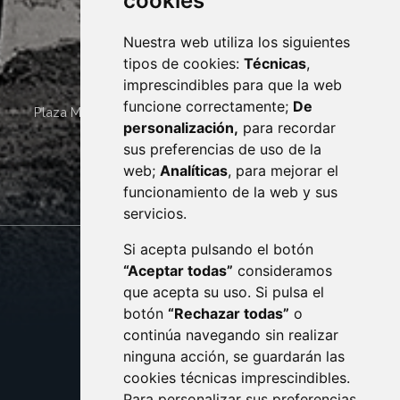
cookies
Nuestra web utiliza los siguientes
tipos de cookies:
Técnicas
,
imprescindibles para que la web
funcione correctamente;
De
Plaza Mayor 4
22400
MONZÓN
- ARAGÓN
(ESPAÑA)
personalización,
para recordar
· (34) 974 400 700 ·
sus preferencias de uso de la
sac@monzon.es
web;
Analíticas
, para mejorar el
monzon.es
funcionamiento de la web y sus
servicios.
Si acepta pulsando el botón
CONTACTO
MAPA WEB
“Aceptar todas”
consideramos
AVISO LEGAL
que acepta su uso. Si pulsa el
PROTECCIÓN DE DATOS
botón
“Rechazar todas”
o
POLÍTICA DE COOKIES
ACCESIBILIDAD
continúa navegando sin realizar
ninguna acción, se guardarán las
ENLACE EXTERNO AL C
cookies técnicas imprescindibles.
Para personalizar sus preferencias