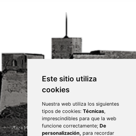
Este sitio utiliza
cookies
Nuestra web utiliza los siguientes
tipos de cookies:
Técnicas
,
imprescindibles para que la web
funcione correctamente;
De
Plaza Mayor 4
22400
MONZÓN
- ARAGÓN
(ESPAÑA)
personalización,
para recordar
· (34) 974 400 700 ·