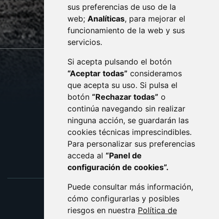
sus preferencias de uso de la
sac@monzon.es
web;
Analíticas
, para mejorar el
monzon.es
funcionamiento de la web y sus
servicios.
Si acepta pulsando el botón
CONTACTO
MAPA WEB
“Aceptar todas”
consideramos
AVISO LEGAL
que acepta su uso. Si pulsa el
PROTECCIÓN DE DATOS
botón
“Rechazar todas”
o
POLÍTICA DE COOKIES
ACCESIBILIDAD
continúa navegando sin realizar
ninguna acción, se guardarán las
ENLACE EXTERNO AL C
cookies técnicas imprescindibles.
Para personalizar sus preferencias
acceda al
“Panel de
configuración de cookies”.
Puede consultar más información,
cómo configurarlas y posibles
riesgos en nuestra
Política de