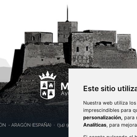
Este sitio utili
Nuestra web utiliza los
imprescindibles para q
personalización,
para 
Analíticas
, para mejora
ÓN
- ARAGÓN
(ESPAÑA)
· (34) 974 400 700 ·
sac@monzon.es