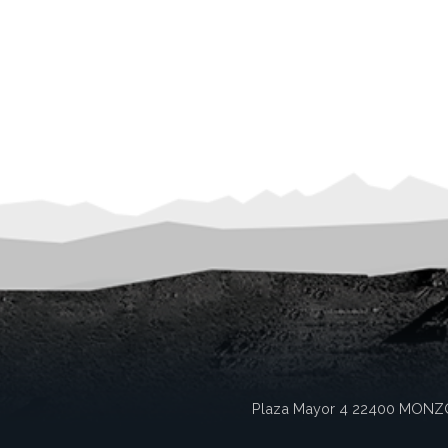
Plaza Mayor 4
22400
MONZ