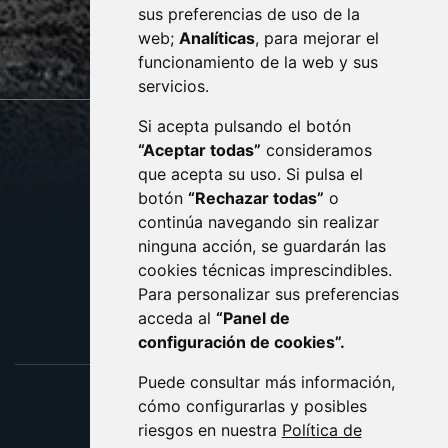
sus preferencias de uso de la
sac@monzon.es
web;
Analíticas
, para mejorar el
monzon.es
funcionamiento de la web y sus
servicios.
Si acepta pulsando el botón
CONTACTO
MAPA WEB
“Aceptar todas”
consideramos
AVISO LEGAL
que acepta su uso. Si pulsa el
PROTECCIÓN DE DATOS
botón
“Rechazar todas”
o
POLÍTICA DE COOKIES
ACCESIBILIDAD
continúa navegando sin realizar
ninguna acción, se guardarán las
ENLACE EXTERNO AL C
cookies técnicas imprescindibles.
Para personalizar sus preferencias
acceda al
“Panel de
configuración de cookies”.
Puede consultar más información,
cómo configurarlas y posibles
riesgos en nuestra
Política de