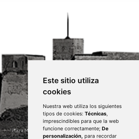
Este sitio utiliza
cookies
Nuestra web utiliza los siguientes
tipos de cookies:
Técnicas
,
imprescindibles para que la web
funcione correctamente;
De
Plaza Mayor 4
22400
MONZÓN
- ARAGÓN
(ESPAÑA)
personalización,
para recordar
· (34) 974 400 700 ·