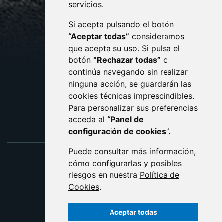
servicios.
Si acepta pulsando el botón
CONTACTO
MAPA WEB
“Aceptar todas”
consideramos
AVISO LEGAL
que acepta su uso. Si pulsa el
PROTECCIÓN DE DATOS
botón
“Rechazar todas”
o
POLÍTICA DE COOKIES
ACCESIBILIDAD
continúa navegando sin realizar
ninguna acción, se guardarán las
ENLACE EXTERNO AL C
cookies técnicas imprescindibles.
Para personalizar sus preferencias
acceda al
“Panel de
configuración de cookies”.
Puede consultar más información,
cómo configurarlas y posibles
riesgos en nuestra
Política de
Cookies
.
Aceptar todas