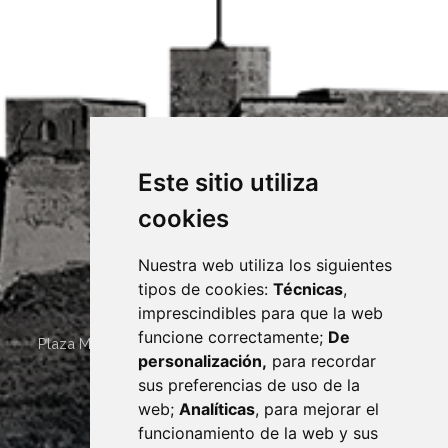
Este sitio utiliza
cookies
Nuestra web utiliza los siguientes
tipos de cookies:
Técnicas
,
imprescindibles para que la web
funcione correctamente;
De
Plaza Mayor 4
22400
MONZÓN
- ARAGÓN
(ESPAÑA)
personalización,
para recordar
· (34) 974 400 700 ·
sus preferencias de uso de la
sac@monzon.es
web;
Analíticas
, para mejorar el
monzon.es
funcionamiento de la web y sus