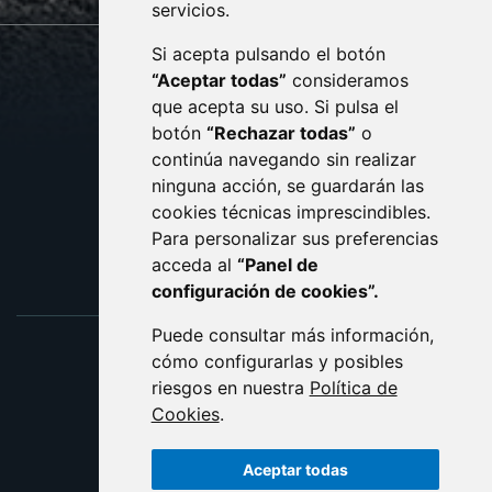
servicios.
Si acepta pulsando el botón
CONTACTO
MAPA WEB
“Aceptar todas”
consideramos
AVISO LEGAL
que acepta su uso. Si pulsa el
PROTECCIÓN DE DATOS
botón
“Rechazar todas”
o
POLÍTICA DE COOKIES
ACCESIBILIDAD
continúa navegando sin realizar
ninguna acción, se guardarán las
ENLACE EXTERNO AL C
cookies técnicas imprescindibles.
Para personalizar sus preferencias
acceda al
“Panel de
configuración de cookies”.
Puede consultar más información,
cómo configurarlas y posibles
riesgos en nuestra
Política de
Cookies
.
Aceptar todas