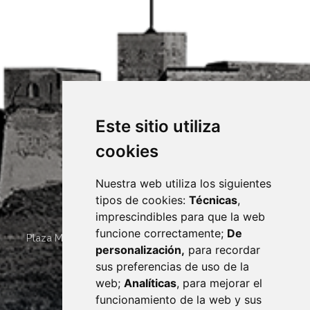
Este sitio utiliza
cookies
Nuestra web utiliza los siguientes
tipos de cookies:
Técnicas
,
imprescindibles para que la web
funcione correctamente;
De
Plaza Mayor 4
22400
MONZÓN
- ARAGÓN
(ESPAÑA)
personalización,
para recordar
· (34) 974 400 700 ·
sus preferencias de uso de la
sac@monzon.es
web;
Analíticas
, para mejorar el
monzon.es
funcionamiento de la web y sus