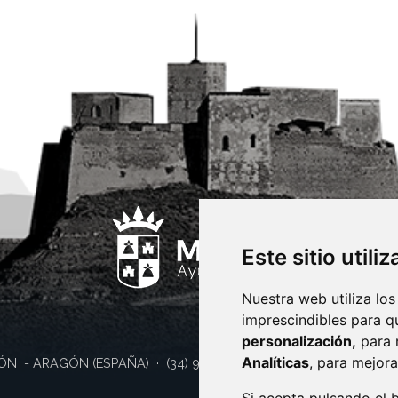
Este sitio utili
Nuestra web utiliza los
imprescindibles para q
personalización,
para 
Analíticas
, para mejora
ÓN
- ARAGÓN
(ESPAÑA)
· (34) 974 400 700 ·
sac@monzon.es