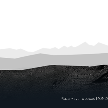
Plaza Mayor 4
22400
MONZ