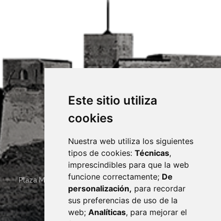
Este sitio utiliza
cookies
Nuestra web utiliza los siguientes
tipos de cookies:
Técnicas
,
imprescindibles para que la web
funcione correctamente;
De
Plaza Mayor 4
22400
MONZÓN
- ARAGÓN
(ESPAÑA)
personalización,
para recordar
· (34) 974 400 700 ·
sus preferencias de uso de la
sac@monzon.es
web;
Analíticas
, para mejorar el