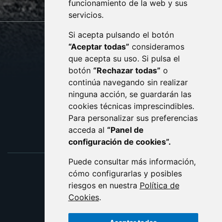
monzon.es
funcionamiento de la web y sus
servicios.
Si acepta pulsando el botón
CONTACTO
MAPA WEB
“Aceptar todas”
consideramos
AVISO LEGAL
que acepta su uso. Si pulsa el
PROTECCIÓN DE DATOS
botón
“Rechazar todas”
o
POLÍTICA DE COOKIES
ACCESIBILIDAD
continúa navegando sin realizar
ninguna acción, se guardarán las
ENLACE EXTERNO AL C
cookies técnicas imprescindibles.
Para personalizar sus preferencias
acceda al
“Panel de
configuración de cookies”.
Puede consultar más información,
cómo configurarlas y posibles
riesgos en nuestra
Política de
Cookies
.