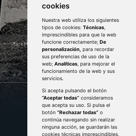
cookies
Nuestra web utiliza los siguientes
tipos de cookies:
Técnicas
,
imprescindibles para que la web
funcione correctamente;
De
Plaza Mayor 4
22400
MONZÓN
- ARAGÓN
(ESPAÑA)
personalización,
para recordar
· (34) 974 400 700 ·
sus preferencias de uso de la
sac@monzon.es
web;
Analíticas
, para mejorar el
monzon.es
funcionamiento de la web y sus
servicios.
Si acepta pulsando el botón
CONTACTO
MAPA WEB
“Aceptar todas”
consideramos
AVISO LEGAL
que acepta su uso. Si pulsa el
PROTECCIÓN DE DATOS
botón
“Rechazar todas”
o
POLÍTICA DE COOKIES
ACCESIBILIDAD
continúa navegando sin realizar
ninguna acción, se guardarán las
ENLACE EXTERNO AL C
cookies técnicas imprescindibles.