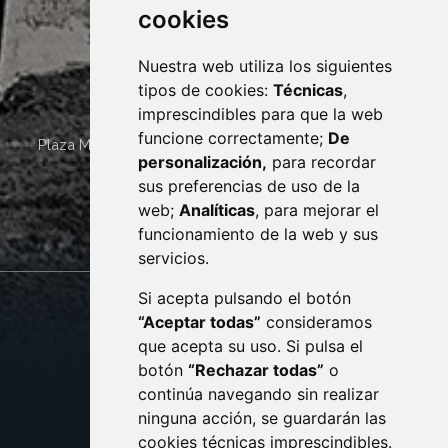
cookies
Nuestra web utiliza los siguientes
tipos de cookies:
Técnicas
,
imprescindibles para que la web
funcione correctamente;
De
Plaza Mayor 4
22400
MONZÓN
- ARAGÓN
(ESPAÑA)
personalización,
para recordar
· (34) 974 400 700 ·
sus preferencias de uso de la
sac@monzon.es
web;
Analíticas
, para mejorar el
monzon.es
funcionamiento de la web y sus
servicios.
Si acepta pulsando el botón
CONTACTO
MAPA WEB
“Aceptar todas”
consideramos
AVISO LEGAL
que acepta su uso. Si pulsa el
PROTECCIÓN DE DATOS
botón
“Rechazar todas”
o
POLÍTICA DE COOKIES
ACCESIBILIDAD
continúa navegando sin realizar
ninguna acción, se guardarán las
ENLACE EXTERNO AL C
cookies técnicas imprescindibles.