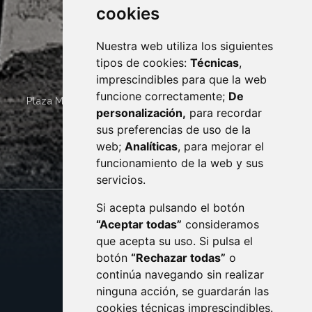
cookies
Nuestra web utiliza los siguientes
tipos de cookies:
Técnicas
,
imprescindibles para que la web
funcione correctamente;
De
Plaza Mayor 4
22400
MONZÓN
- ARAGÓN
(ESPAÑA)
personalización,
para recordar
· (34) 974 400 700 ·
sus preferencias de uso de la
sac@monzon.es
web;
Analíticas
, para mejorar el
monzon.es
funcionamiento de la web y sus
servicios.
Si acepta pulsando el botón
CONTACTO
MAPA WEB
“Aceptar todas”
consideramos
AVISO LEGAL
que acepta su uso. Si pulsa el
PROTECCIÓN DE DATOS
botón
“Rechazar todas”
o
POLÍTICA DE COOKIES
ACCESIBILIDAD
continúa navegando sin realizar
ninguna acción, se guardarán las
ENLACE EXTERNO AL C
cookies técnicas imprescindibles.