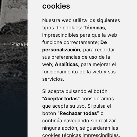
cookies
Nuestra web utiliza los siguientes
tipos de cookies:
Técnicas
,
imprescindibles para que la web
funcione correctamente;
De
Plaza Mayor 4
22400
MONZÓN
- ARAGÓN
(ESPAÑA)
personalización,
para recordar
· (34) 974 400 700 ·
sus preferencias de uso de la
sac@monzon.es
web;
Analíticas
, para mejorar el
monzon.es
funcionamiento de la web y sus
servicios.
Si acepta pulsando el botón
CONTACTO
MAPA WEB
“Aceptar todas”
consideramos
AVISO LEGAL
que acepta su uso. Si pulsa el
PROTECCIÓN DE DATOS
botón
“Rechazar todas”
o
POLÍTICA DE COOKIES
ACCESIBILIDAD
continúa navegando sin realizar
ninguna acción, se guardarán las
ENLACE EXTERNO AL C
cookies técnicas imprescindibles.