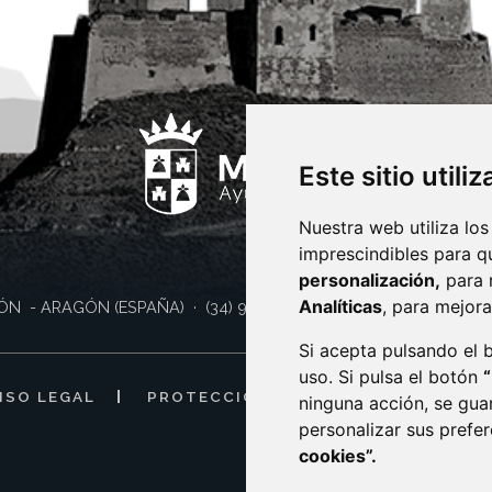
Este sitio utili
Nuestra web utiliza los
imprescindibles para q
personalización,
para 
Analíticas
, para mejora
ÓN
- ARAGÓN
(ESPAÑA)
· (34) 974 400 700 ·
sac@monzon.es
Si acepta pulsando el
uso. Si pulsa el botón
ISO LEGAL
PROTECCIÓN DE DATOS
POLÍTI
ninguna acción, se gua
personalizar sus prefe
cookies”.