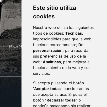
Este sitio utiliza
cookies
Nuestra web utiliza los siguientes
tipos de cookies:
Técnicas
,
imprescindibles para que la web
funcione correctamente;
De
Plaza Mayor 4
22400
MONZÓN
- ARAGÓN
(ESPAÑA)
personalización,
para recordar
· (34) 974 400 700 ·
sus preferencias de uso de la
sac@monzon.es
web;
Analíticas
, para mejorar el
monzon.es
funcionamiento de la web y sus
servicios.
Si acepta pulsando el botón
CONTACTO
MAPA WEB
“Aceptar todas”
consideramos
AVISO LEGAL
que acepta su uso. Si pulsa el
PROTECCIÓN DE DATOS
botón
“Rechazar todas”
o
POLÍTICA DE COOKIES
ACCESIBILIDAD
continúa navegando sin realizar