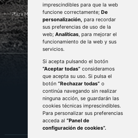
imprescindibles para que la web
funcione correctamente;
De
Plaza Mayor 4
22400
MONZÓN
- ARAGÓN
(ESPAÑA)
personalización,
para recordar
· (34) 974 400 700 ·
sus preferencias de uso de la
sac@monzon.es
web;
Analíticas
, para mejorar el
monzon.es
funcionamiento de la web y sus
servicios.
Si acepta pulsando el botón
CONTACTO
MAPA WEB
“Aceptar todas”
consideramos
AVISO LEGAL
que acepta su uso. Si pulsa el
PROTECCIÓN DE DATOS
botón
“Rechazar todas”
o
POLÍTICA DE COOKIES
ACCESIBILIDAD
continúa navegando sin realizar
ninguna acción, se guardarán las
ENLACE EXTERNO AL C
cookies técnicas imprescindibles.
Para personalizar sus preferencias
acceda al
“Panel de
configuración de cookies”.