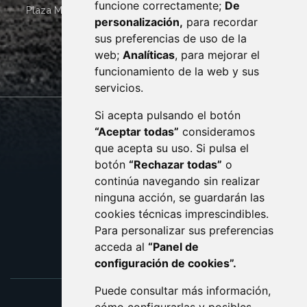
funcione correctamente;
De
Plaza Mayor 4
22400
MONZÓN
- ARAGÓN
(ESPAÑA)
personalización,
para recordar
· (34) 974 400 700 ·
sus preferencias de uso de la
sac@monzon.es
web;
Analíticas
, para mejorar el
monzon.es
funcionamiento de la web y sus
servicios.
Si acepta pulsando el botón
CONTACTO
MAPA WEB
“Aceptar todas”
consideramos
AVISO LEGAL
que acepta su uso. Si pulsa el
PROTECCIÓN DE DATOS
botón
“Rechazar todas”
o
POLÍTICA DE COOKIES
ACCESIBILIDAD
continúa navegando sin realizar
ninguna acción, se guardarán las
ENLACE EXTERNO AL C
cookies técnicas imprescindibles.
Para personalizar sus preferencias
acceda al
“Panel de
configuración de cookies”.
Puede consultar más información,