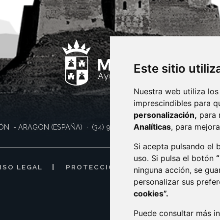
Este sitio utili
Nuestra web utiliza los
imprescindibles para q
personalización,
para 
Analíticas
, para mejora
ÓN
- ARAGÓN
(ESPAÑA)
· (34) 974 400 700 ·
sac@monzon.es
Si acepta pulsando el
uso. Si pulsa el botón
ISO LEGAL
PROTECCIÓN DE DATOS
POLÍTI
ninguna acción, se gua
personalizar sus prefe
cookies”.
Puede consultar más in