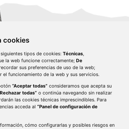
za cookies
 siguientes tipos de cookies:
Técnicas
,
ue la web funcione correctamente;
De
recordar sus preferencias de uso de la web;
r el funcionamiento de la web y sus servicios.
monzon.es
 botón
“Aceptar todas”
consideramos que acepta su
“Rechazar todas”
o continúa navegando sin realizar
CA DE COOKIES
ACCESIBILIDAD
rdarán las cookies técnicas imprescindibles. Para
rencias acceda al
“Panel de configuración de
ENLACE 
formación, cómo configurarlas y posibles riesgos en