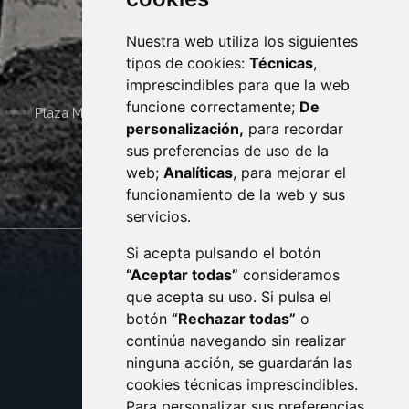
Nuestra web utiliza los siguientes
tipos de cookies:
Técnicas
,
imprescindibles para que la web
funcione correctamente;
De
Plaza Mayor 4
22400
MONZÓN
- ARAGÓN
(ESPAÑA)
personalización,
para recordar
· (34) 974 400 700 ·
sus preferencias de uso de la
sac@monzon.es
web;
Analíticas
, para mejorar el
monzon.es
funcionamiento de la web y sus
servicios.
Si acepta pulsando el botón
CONTACTO
MAPA WEB
“Aceptar todas”
consideramos
AVISO LEGAL
que acepta su uso. Si pulsa el
PROTECCIÓN DE DATOS
botón
“Rechazar todas”
o
POLÍTICA DE COOKIES
ACCESIBILIDAD
continúa navegando sin realizar
ninguna acción, se guardarán las
ENLACE EXTERNO AL C
cookies técnicas imprescindibles.
Para personalizar sus preferencias