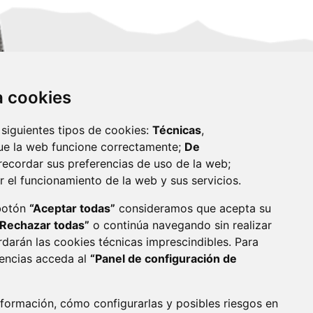
za cookies
 siguientes tipos de cookies:
Técnicas
,
ue la web funcione correctamente;
De
recordar sus preferencias de uso de la web;
r el funcionamiento de la web y sus servicios.
monzon.es
 botón
“Aceptar todas”
consideramos que acepta su
“Rechazar todas”
o continúa navegando sin realizar
CA DE COOKIES
ACCESIBILIDAD
rdarán las cookies técnicas imprescindibles. Para
rencias acceda al
“Panel de configuración de
ENLACE 
formación, cómo configurarlas y posibles riesgos en