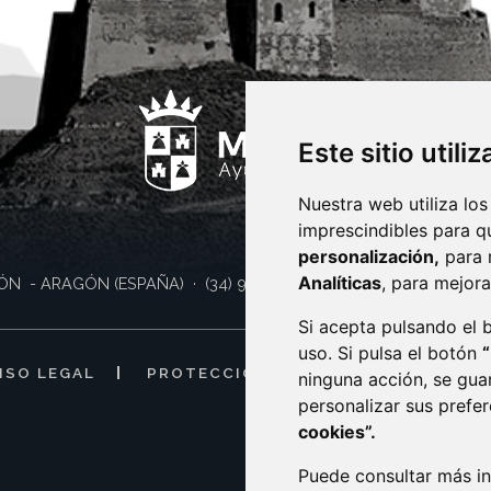
Este sitio utili
Nuestra web utiliza los
imprescindibles para q
personalización,
para 
Analíticas
, para mejora
ÓN
- ARAGÓN
(ESPAÑA)
· (34) 974 400 700 ·
sac@monzon.es
Si acepta pulsando el
uso. Si pulsa el botón
ISO LEGAL
PROTECCIÓN DE DATOS
POLÍTI
ninguna acción, se gua
personalizar sus prefe
cookies”.
Puede consultar más in