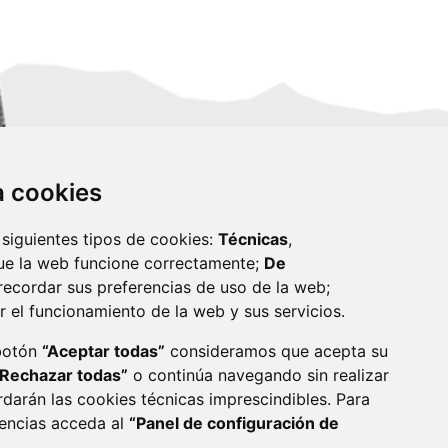
za cookies
 siguientes tipos de cookies:
Técnicas
,
ue la web funcione correctamente;
De
recordar sus preferencias de uso de la web;
r el funcionamiento de la web y sus servicios.
monzon.es
 botón
“Aceptar todas”
consideramos que acepta su
“Rechazar todas”
o continúa navegando sin realizar
CA DE COOKIES
ACCESIBILIDAD
rdarán las cookies técnicas imprescindibles. Para
rencias acceda al
“Panel de configuración de
ENLACE 