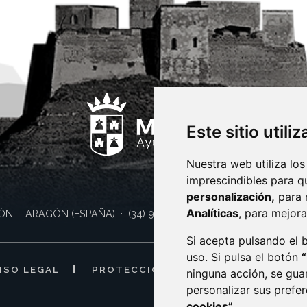
Este sitio utili
Nuestra web utiliza los
imprescindibles para q
personalización,
para 
Analíticas
, para mejora
ÓN
- ARAGÓN
(ESPAÑA)
· (34) 974 400 700 ·
sac@monzon.es
Si acepta pulsando el
uso. Si pulsa el botón
ISO LEGAL
PROTECCIÓN DE DATOS
POLÍTI
ninguna acción, se gua
personalizar sus prefe
cookies”.