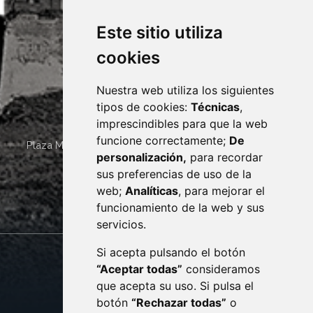
Este sitio utiliza
cookies
Nuestra web utiliza los siguientes
tipos de cookies:
Técnicas
,
imprescindibles para que la web
funcione correctamente;
De
Plaza Mayor 4
22400
MONZÓN
- ARAGÓN
(ESPAÑA)
personalización,
para recordar
· (34) 974 400 700 ·
sus preferencias de uso de la
sac@monzon.es
web;
Analíticas
, para mejorar el
monzon.es
funcionamiento de la web y sus
servicios.
Si acepta pulsando el botón
CONTACTO
MAPA WEB
“Aceptar todas”
consideramos
AVISO LEGAL
que acepta su uso. Si pulsa el
PROTECCIÓN DE DATOS
botón
“Rechazar todas”
o
POLÍTICA DE COOKIES