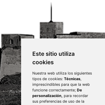
Este sitio utiliza
cookies
Nuestra web utiliza los siguientes
tipos de cookies:
Técnicas
,
imprescindibles para que la web
funcione correctamente;
De
Plaza Mayor 4
22400
MONZÓN
- ARAGÓN
(ESPAÑA)
personalización,
para recordar
· (34) 974 400 700 ·
sus preferencias de uso de la
sac@monzon.es