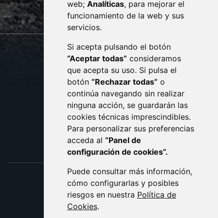
web;
Analíticas
, para mejorar el
monzon.es
funcionamiento de la web y sus
servicios.
Si acepta pulsando el botón
CONTACTO
MAPA WEB
“Aceptar todas”
consideramos
AVISO LEGAL
que acepta su uso. Si pulsa el
PROTECCIÓN DE DATOS
botón
“Rechazar todas”
o
POLÍTICA DE COOKIES
ACCESIBILIDAD
continúa navegando sin realizar
ninguna acción, se guardarán las
ENLACE EXTERNO AL C
cookies técnicas imprescindibles.
Para personalizar sus preferencias
acceda al
“Panel de
configuración de cookies”.
Puede consultar más información,
cómo configurarlas y posibles
riesgos en nuestra
Política de
Cookies
.