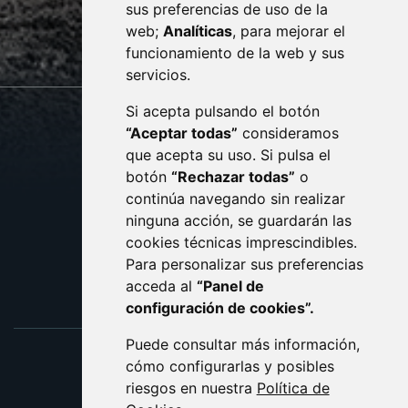
sus preferencias de uso de la
sac@monzon.es
web;
Analíticas
, para mejorar el
monzon.es
funcionamiento de la web y sus
servicios.
Si acepta pulsando el botón
CONTACTO
MAPA WEB
“Aceptar todas”
consideramos
AVISO LEGAL
que acepta su uso. Si pulsa el
PROTECCIÓN DE DATOS
botón
“Rechazar todas”
o
POLÍTICA DE COOKIES
ACCESIBILIDAD
continúa navegando sin realizar
ninguna acción, se guardarán las
ENLACE EXTERNO AL C
cookies técnicas imprescindibles.
Para personalizar sus preferencias
acceda al
“Panel de
configuración de cookies”.
Puede consultar más información,
cómo configurarlas y posibles
riesgos en nuestra
Política de