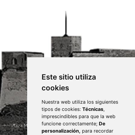
Este sitio utiliza
cookies
Nuestra web utiliza los siguientes
tipos de cookies:
Técnicas
,
imprescindibles para que la web
funcione correctamente;
De
Plaza Mayor 4
22400
MONZÓN
- ARAGÓN
(ESPAÑA)
personalización,
para recordar
· (34) 974 400 700 ·