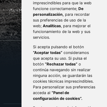
imprescindibles para que la web
funcione correctamente;
De
Plaza Mayor 4
22400
MONZÓN
- ARAGÓN
(ESPAÑA)
personalización,
para recordar
· (34) 974 400 700 ·
sus preferencias de uso de la
sac@monzon.es
web;
Analíticas
, para mejorar el
monzon.es
funcionamiento de la web y sus
servicios.
Si acepta pulsando el botón
CONTACTO
MAPA WEB
“Aceptar todas”
consideramos
AVISO LEGAL
que acepta su uso. Si pulsa el
PROTECCIÓN DE DATOS
botón
“Rechazar todas”
o
POLÍTICA DE COOKIES
ACCESIBILIDAD
continúa navegando sin realizar
ninguna acción, se guardarán las
ENLACE EXTERNO AL C
cookies técnicas imprescindibles.
Para personalizar sus preferencias
acceda al
“Panel de
configuración de cookies”.