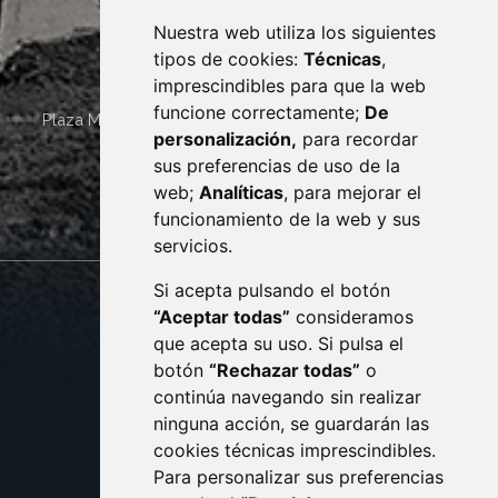
Nuestra web utiliza los siguientes
tipos de cookies:
Técnicas
,
imprescindibles para que la web
funcione correctamente;
De
Plaza Mayor 4
22400
MONZÓN
- ARAGÓN
(ESPAÑA)
personalización,
para recordar
· (34) 974 400 700 ·
sus preferencias de uso de la
sac@monzon.es
web;
Analíticas
, para mejorar el
monzon.es
funcionamiento de la web y sus
servicios.
Si acepta pulsando el botón
CONTACTO
MAPA WEB
“Aceptar todas”
consideramos
AVISO LEGAL
que acepta su uso. Si pulsa el
PROTECCIÓN DE DATOS
botón
“Rechazar todas”
o
POLÍTICA DE COOKIES
ACCESIBILIDAD
continúa navegando sin realizar
ninguna acción, se guardarán las
ENLACE EXTERNO AL C
cookies técnicas imprescindibles.
Para personalizar sus preferencias