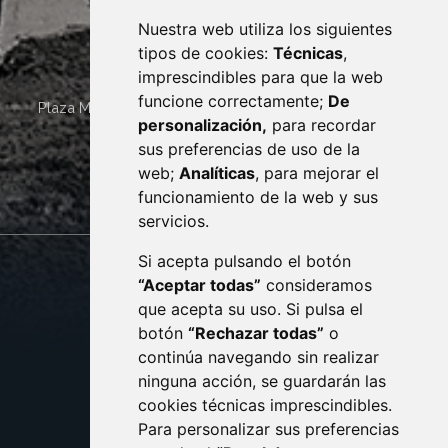
Nuestra web utiliza los siguientes
tipos de cookies:
Técnicas
,
imprescindibles para que la web
funcione correctamente;
De
Plaza Mayor 4
22400
MONZÓN
- ARAGÓN
(ESPAÑA)
personalización,
para recordar
· (34) 974 400 700 ·
sus preferencias de uso de la
sac@monzon.es
web;
Analíticas
, para mejorar el
monzon.es
funcionamiento de la web y sus
servicios.
Si acepta pulsando el botón
CONTACTO
MAPA WEB
“Aceptar todas”
consideramos
AVISO LEGAL
que acepta su uso. Si pulsa el
PROTECCIÓN DE DATOS
botón
“Rechazar todas”
o
POLÍTICA DE COOKIES
ACCESIBILIDAD
continúa navegando sin realizar
ninguna acción, se guardarán las
ENLACE EXTERNO AL C
cookies técnicas imprescindibles.
Para personalizar sus preferencias