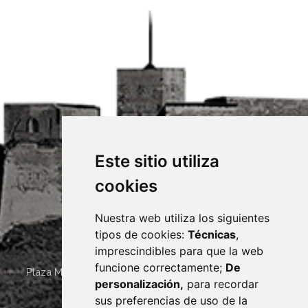
Este sitio utiliza
cookies
Nuestra web utiliza los siguientes
tipos de cookies:
Técnicas
,
imprescindibles para que la web
funcione correctamente;
De
Plaza Mayor 4
22400
MONZÓN
- ARAGÓN
(ESPAÑA)
personalización,
para recordar
· (34) 974 400 700 ·
sus preferencias de uso de la
sac@monzon.es