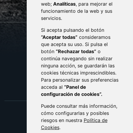
web;
Analíticas
, para mejorar el
monzon.es
funcionamiento de la web y sus
servicios.
Si acepta pulsando el botón
CONTACTO
MAPA WEB
“Aceptar todas”
consideramos
AVISO LEGAL
que acepta su uso. Si pulsa el
PROTECCIÓN DE DATOS
botón
“Rechazar todas”
o
POLÍTICA DE COOKIES
ACCESIBILIDAD
continúa navegando sin realizar
ninguna acción, se guardarán las
ENLACE EXTERNO AL C
cookies técnicas imprescindibles.
Para personalizar sus preferencias
acceda al
“Panel de
configuración de cookies”.
Puede consultar más información,
cómo configurarlas y posibles
riesgos en nuestra
Política de
Cookies
.