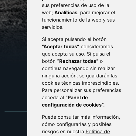
sus preferencias de uso de la
sac@monzon.es
web;
Analíticas
, para mejorar el
monzon.es
funcionamiento de la web y sus
servicios.
Si acepta pulsando el botón
CONTACTO
MAPA WEB
“Aceptar todas”
consideramos
AVISO LEGAL
que acepta su uso. Si pulsa el
PROTECCIÓN DE DATOS
botón
“Rechazar todas”
o
POLÍTICA DE COOKIES
ACCESIBILIDAD
continúa navegando sin realizar
ninguna acción, se guardarán las
ENLACE EXTERNO AL C
cookies técnicas imprescindibles.
Para personalizar sus preferencias
acceda al
“Panel de
configuración de cookies”.
Puede consultar más información,
cómo configurarlas y posibles
riesgos en nuestra
Política de