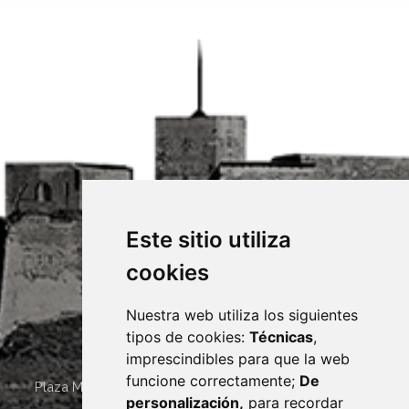
Este sitio utiliza
cookies
Nuestra web utiliza los siguientes
tipos de cookies:
Técnicas
,
imprescindibles para que la web
funcione correctamente;
De
Plaza Mayor 4
22400
MONZÓN
- ARAGÓN
(ESPAÑA)
personalización,
para recordar
· (34) 974 400 700 ·